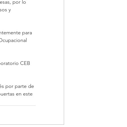
sas, por lo 
sos y 
entemente para 
Ocupacional 
boratorio CEB 
és por parte de 
puertas en este 